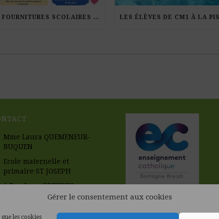
LES FOURNITURES SCOLAIRES POUR LA RENTRÉE 2026-27
ONTACT
Mme Laura QUEMENEUR-
BUQUEN
Ecole maternelle et
primaire ST JOSEPH
1 Rue Leon BREUREC
56670 RIANTEC
Gérer le consentement aux cookies
02.97.33.58.63
 que les cookies