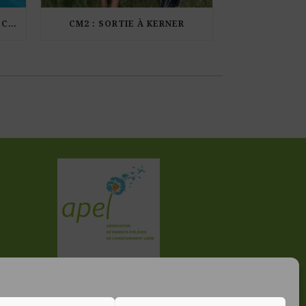
LES ÉLÈVES DE CM1 À LA PISCINE MUNICIPALE DE KERDURAND
CM2 : SORTIE À KERNER