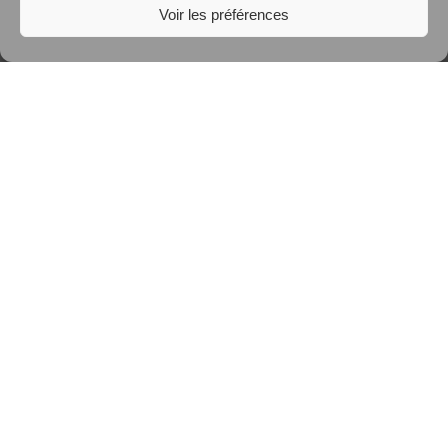
Voir les préférences
infos-de-juin-2026-st-jo-riantec
Lire plus