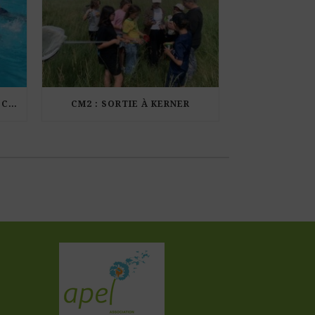
LES ÉLÈVES DE CM1 À LA PISCINE MUNICIPALE DE KERDURAND
CM2 : SORTIE À KERNER