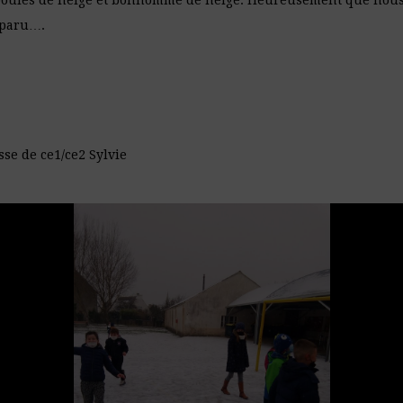
boules de neige et bonhomme de neige. Heureusement que nous 
sparu….
e2 Sylvie