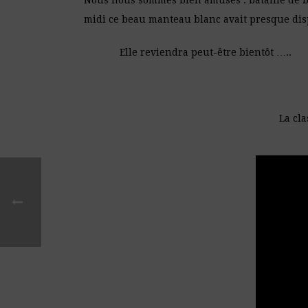
Nous nous sommes bien amusés : bataille de 
midi ce beau manteau blanc avait presque di
Elle reviendra peut-être bientôt …..
La classe de ce1/c