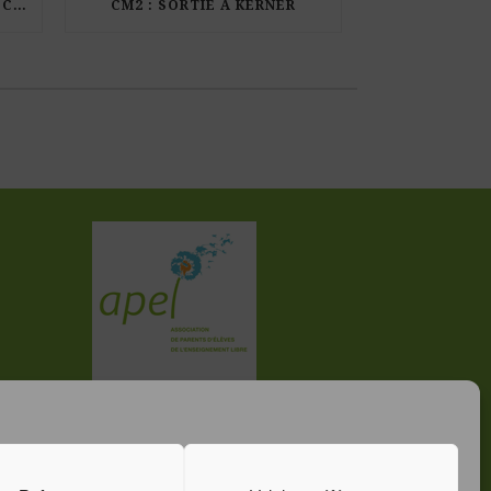
LES ÉLÈVES DE CM1 À LA PISCINE MUNICIPALE DE KERDURAND
CM2 : SORTIE À KERNER