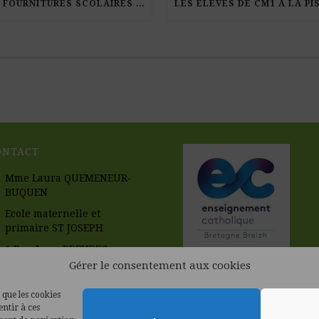
LES FOURNITURES SCOLAIRES POUR LA RENTRÉE 2026-27
ONTACT
Mme Laura QUEMENEUR-
BUQUEN
Ecole maternelle et
primaire ST JOSEPH
1 Rue Leon BREUREC
56670 RIANTEC
Gérer le consentement aux cookies
02.97.33.58.63
 que les cookies
entir à ces