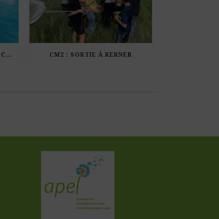
LES ÉLÈVES DE CM1 À LA PISCINE MUNICIPALE DE KERDURAND
CM2 : SORTIE À KERNER