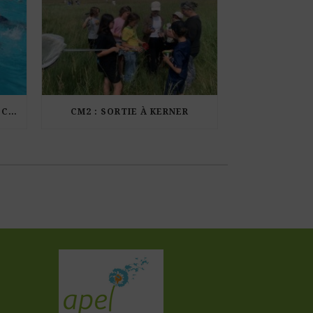
LES ÉLÈVES DE CM1 À LA PISCINE MUNICIPALE DE KERDURAND
CM2 : SORTIE À KERNER