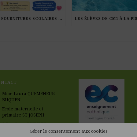
LES FOURNITURES SCOLAIRES POUR LA RENTRÉE 2026-27
ONTACT
Mme Laura QUEMENEUR-
BUQUEN
Ecole maternelle et
primaire ST JOSEPH
1 Rue Leon BREUREC
56670 RIANTEC
Gérer le consentement aux cookies