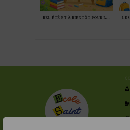
BEL ÉTÉ ET À BIENTÔT POUR LA RENTRÉE !
C