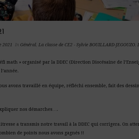
1
e 2021
In
Général
,
La classe de CE2 - Sylvie BOUILLARD-JEGOUZO
,
défi math » organisé par la DDEC (Direction Diocésaine de l’Ense
 l’année.
ous avons travaillé en équipe, réfléchi ensemble, fait des dess
 expliquer nos démarches….
aitresse a transmis notre travail à la DDEC qui corrigera. On at
combien de points nous avons gagnés !!