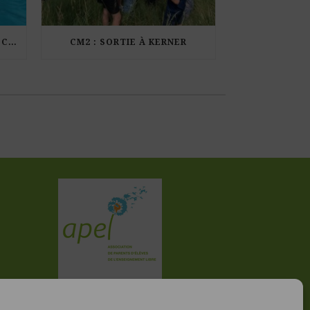
LES ÉLÈVES DE CM1 À LA PISCINE MUNICIPALE DE KERDURAND
CM2 : SORTIE À KERNER