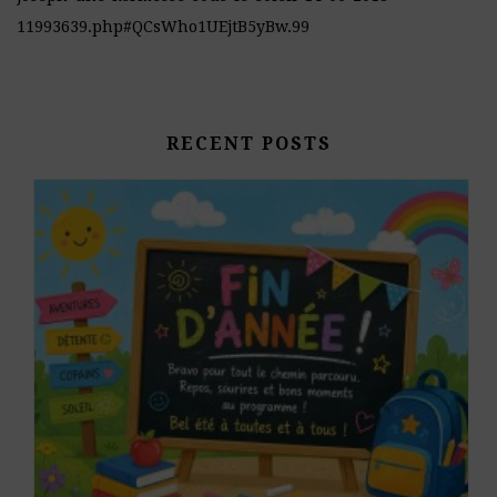
11993639.php#QCsWho1UEjtB5yBw.99
RECENT POSTS