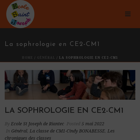
La sophrologie en CE2-CM1
HOME
/
GÉNÉRAL
/ LA SOPHROLOGIE EN CE2-CM1
LA SOPHROLOGIE EN CE2-CM1
By
Ecole St Joseph de Riantec
Posted
5 mai 2022
In
Général
,
La classe de CM1-Cindy BONABESSE
,
Les
chroniques des classes