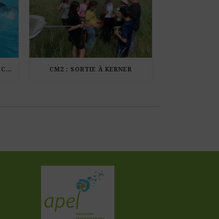
LES ÉLÈVES DE CM1 À LA PISCINE MUNICIPALE DE KERDURAND
CM2 : SORTIE À KERNER