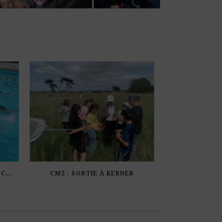
LES ÉLÈVES DE CM1 À LA PISCINE MUNICIPALE DE KERDURAND
CM2 : SORTIE À KERNER