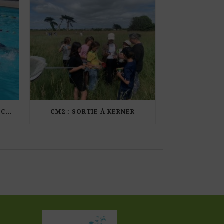
LES ÉLÈVES DE CM1 À LA PISCINE MUNICIPALE DE KERDURAND
CM2 : SORTIE À KERNER