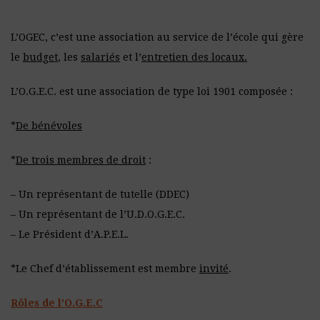
L’OGEC, c’est une association au service de l’école qui gère
le
budget
, les
salariés
et l’
entretien des locaux.
L’O.G.E.C. est une association de type loi 1901 composée :
*
De bénévoles
*
De trois membres de droit
:
– Un représentant de tutelle (DDEC)
– Un représentant de l’U.D.O.G.E.C.
– Le Président d’A.P.E.L.
*Le Chef d’établissement est membre
invité
.
Rôles de l’O.G.E.C