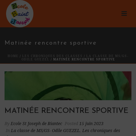
Matinée rencontre sportive
HOME
/
LES CHRONIQUES DES CLASSES
/
LA CLASSE DE MS/GS-
ODILE GUEZEL
/ MATINÉE RENCONTRE SPORTIVE
MATINÉE RENCONTRE SPORTIVE
By
Ecole St Joseph de Riantec
Posted
15 juin 2023
In
La classe de MS/GS- Odile GUEZEL
,
Les chroniques des