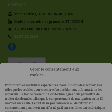
CONTACT
Mme Laura QUEMENEUR-BUQUEN
Ecole maternelle et primaire ST JOSEPH
1 Rue Leon BREUREC 56670 RIANTEC
02.97.33.58.63
Gérer le consentement aux
cookies
Pour offrir les meilleures expériences, nous utilisons des technologies
telles que les cookies pour stocker et/ou accéder aux informations des
appareils. Le fait de consentir à ces technologies nous permettra de
traiter des données telles que le comportement de navigation ou les ID
uniques sur ce site. Le fait de ne pas consentir ou de retirer son
consentement peut avoir un effet négatif sur certaines caractéristiques