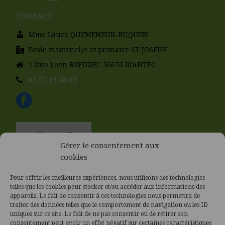
CONTACT
Mme Laura QUEMENEUR-BUQUEN
Ecole maternelle et primaire ST JOSEPH
1 Rue Leon BREUREC 56670 RIANTEC
02.97.33.58.63
Gérer le consentement aux
cookies
Pour offrir les meilleures expériences, nous utilisons des technologies
telles que les cookies pour stocker et/ou accéder aux informations des
appareils. Le fait de consentir à ces technologies nous permettra de
traiter des données telles que le comportement de navigation ou les ID
uniques sur ce site. Le fait de ne pas consentir ou de retirer son
consentement peut avoir un effet négatif sur certaines caractéristiques