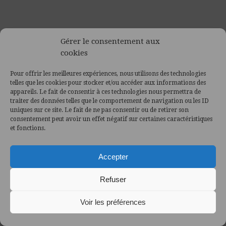
Gérer le consentement aux
cookies
Pour offrir les meilleures expériences, nous utilisons des technologies
telles que les cookies pour stocker et/ou accéder aux informations des
appareils. Le fait de consentir à ces technologies nous permettra de
traiter des données telles que le comportement de navigation ou les ID
uniques sur ce site. Le fait de ne pas consentir ou de retirer son
consentement peut avoir un effet négatif sur certaines caractéristiques
et fonctions.
Accepter
Refuser
Voir les préférences