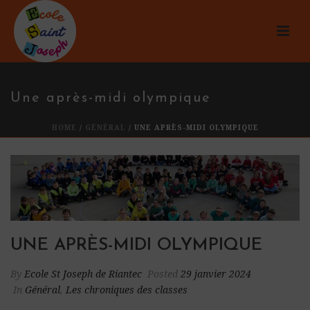
Une après-midi olympique
HOME
/
GÉNÉRAL
/ UNE APRÈS-MIDI OLYMPIQUE
UNE APRÈS-MIDI OLYMPIQUE
By
Ecole St Joseph de Riantec
Posted
29 janvier 2024
In
Général
,
Les chroniques des classes