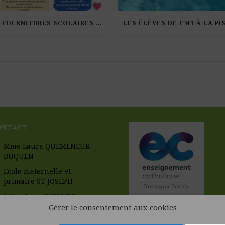
LES FOURNITURES SCOLAIRES POUR LA RENTRÉE 2026-27
ONTACT
Mme Laura QUEMENEUR-
BUQUEN
Ecole maternelle et
primaire ST JOSEPH
1 Rue Leon BREUREC
56670 RIANTEC
Gérer le consentement aux cookies
02.97.33.58.63