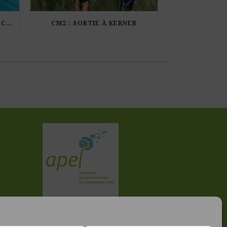
LES ÉLÈVES DE CM1 À LA PISCINE MUNICIPALE DE KERDURAND
CM2 : SORTIE À KERNER