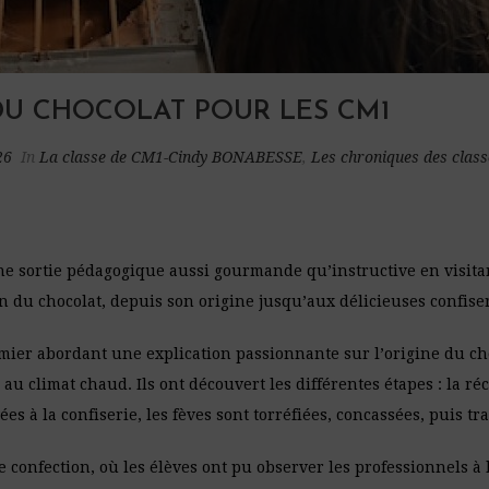
U CHOCOLAT POUR LES CM1
26
In
La classe de CM1-Cindy BONABESSE
,
Les chroniques des class
e sortie pédagogique aussi gourmande qu’instructive en visitant 
on du chocolat, depuis son origine jusqu’aux délicieuses confis
mier abordant une explication passionnante sur l’origine du cho
u climat chaud. Ils ont découvert les différentes étapes : la réco
es à la confiserie, les fèves sont torréfiées, concassées, puis t
de confection, où les élèves ont pu observer les professionnels 