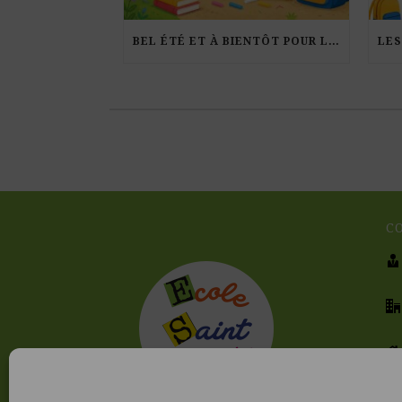
BEL ÉTÉ ET À BIENTÔT POUR LA RENTRÉE !
C