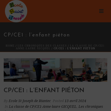
CP/CE1 : l’enfant piéton
HOME
/
LES CHRONIQUES DES CLASSES
/
LA CLASSE DE CP/CE1-
ANNE-LAURE GICQUEL
/ CP/CE1 : L’ENFANT PIÉTON
CP/CE1 : L’ENFANT PIÉTON
By
Ecole St Joseph de Riantec
Posted
13 avril 2024
In
La classe de CP/CE1-Anne-laure GICQUEL
,
Les chroniques