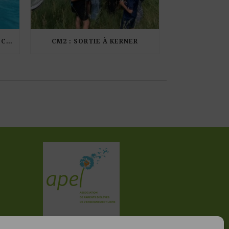
LES ÉLÈVES DE CM1 À LA PISCINE MUNICIPALE DE KERDURAND
CM2 : SORTIE À KERNER