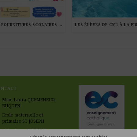
LES FOURNITURES SCOLAIRES POUR LA RENTRÉE 2026-27
ONTACT
Mme Laura QUEMENEUR-
BUQUEN
Ecole maternelle et
primaire ST JOSEPH
1 Rue Leon BREUREC
56670 RIANTEC