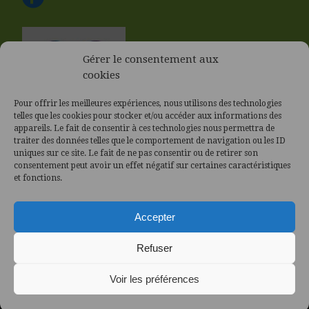
Gérer le consentement aux
cookies
Pour offrir les meilleures expériences, nous utilisons des technologies
telles que les cookies pour stocker et/ou accéder aux informations des
appareils. Le fait de consentir à ces technologies nous permettra de
traiter des données telles que le comportement de navigation ou les ID
uniques sur ce site. Le fait de ne pas consentir ou de retirer son
consentement peut avoir un effet négatif sur certaines caractéristiques
et fonctions.
Accepter
Refuser
Voir les préférences
Politique des Cookies (UE)
|
Politique de confidentialité
|
Copyright Tous droits réservées© 2021
S.LE PROVOST - Création de
site internet sur la région Vannes - Lorient - Quimper