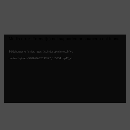
Lecteur
Media error: Format(s) not supported or source(s) not found
vidéo
Télécharger le fichier: https://saintjosephriantec.fr/wp-
content/uploads/2019/07/20190527_155234.mp4?_=1