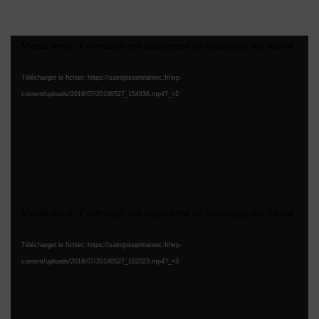
Lecteur
Media error: Format(s) not supported or source(s) not found
vidéo
Télécharger le fichier: https://saintjosephriantec.fr/wp-
content/uploads/2019/07/20190527_154836.mp4?_=2
Lecteur
Media error: Format(s) not supported or source(s) not found
vidéo
Télécharger le fichier: https://saintjosephriantec.fr/wp-
content/uploads/2019/07/20190527_162023.mp4?_=3