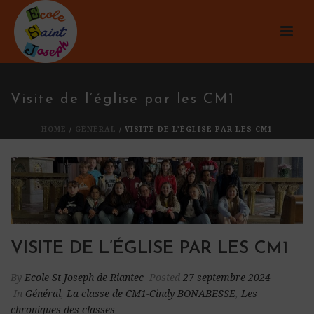
Visite de l’église par les CM1
HOME
/
GÉNÉRAL
/ VISITE DE L’ÉGLISE PAR LES CM1
VISITE DE L’ÉGLISE PAR LES CM1
By
Ecole St Joseph de Riantec
Posted
27 septembre 2024
In
Général
,
La classe de CM1-Cindy BONABESSE
,
Les
chroniques des classes