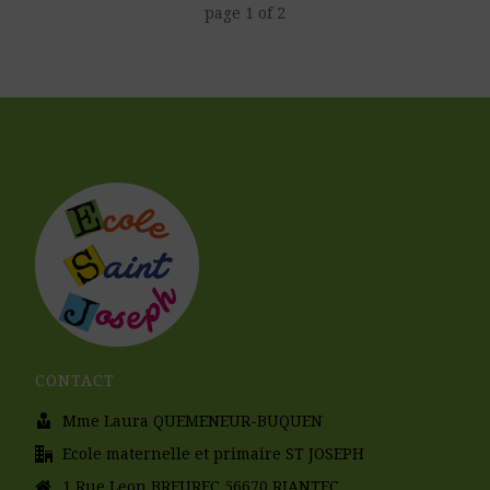
page
1
of
2
CONTACT
Mme Laura QUEMENEUR-BUQUEN
Ecole maternelle et primaire ST JOSEPH
1 Rue Leon BREUREC 56670 RIANTEC