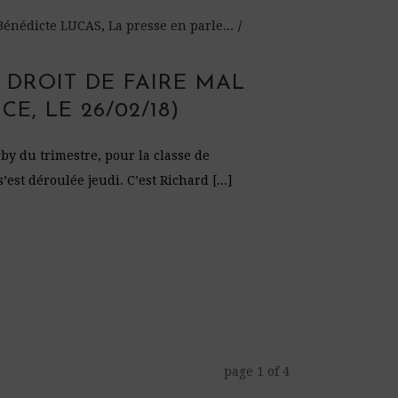
-Bénédicte LUCAS
,
La presse en parle...
E DROIT DE FAIRE MAL
E, LE 26/02/18)
by du trimestre, pour la classe de
est déroulée jeudi. C’est Richard [...]
page
1
of
4