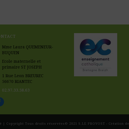
ONTACT
Mme Laura QUEMENEUR-
BUQUEN
Ecole maternelle et
primaire ST JOSEPH
1 Rue Leon BREUREC
56670 RIANTEC
02.97.33.58.63
é
| Copyright Tous droits réservées© 2021
S.LE PROVOST - Création de 