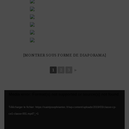
[MONTRER SOUS FORME DE DIAPORAMA]
1
2
3
►
Lecteur
Media error: Format(s) not supported or source(s) not found
vidéo
Télécharger le fichier: https://saintjosephriantec.fr/wp-content/uploads/2019/03/classe-cp-
ce1-classe-001.mp4?_=1