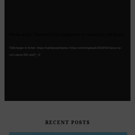
Lecteur
Media error: Format(s) not supported or source(s) not found
vidéo
Télécharger le fichier: https://saintjosephriantec.fr/wp-content/uploads/2019/03/classe-cp-
ce1-classe-002.mp4?_=2
RECENT POSTS